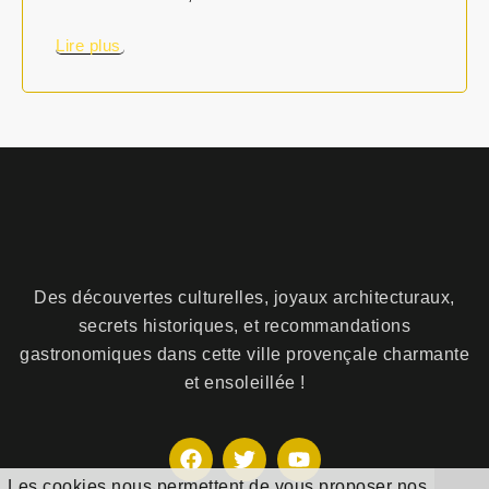
Lire plus
Des découvertes culturelles, joyaux architecturaux,
secrets historiques, et recommandations
gastronomiques dans cette ville provençale charmante
et ensoleillée !
F
T
Y
a
w
o
Les cookies nous permettent de vous proposer nos