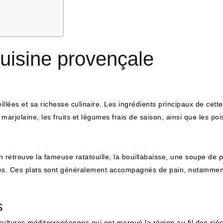
cuisine provençale
ées et sa richesse culinaire. Les ingrédients principaux de cette c
 marjolaine, les fruits et légumes frais de saison, ainsi que les p
 retrouve la fameuse ratatouille, la bouillabaisse, une soupe de p
oires. Ces plats sont généralement accompagnés de pain, notammen
s
 cultures méditerranéennes qui ont marqué la région au fil des sièc