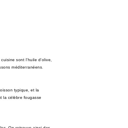
uisine sont l’huile d’olive,
oissons méditerranéens.
oisson typique, et la
t la célèbre fougasse
les. On retrouve ainsi des