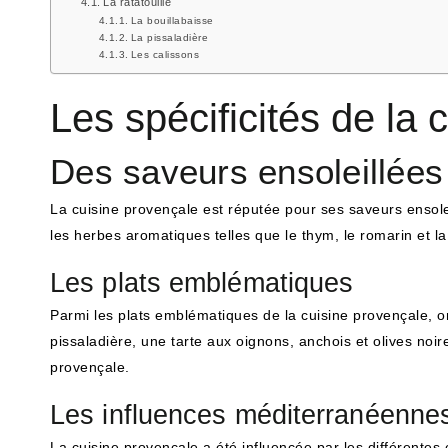
La ratatouille
La bouillabaisse
La pissaladière
Les calissons
Les spécificités de la 
Des saveurs ensoleillées
La cuisine provençale est réputée pour ses saveurs ensoleill
les herbes aromatiques telles que le thym, le romarin et la
Les plats emblématiques
Parmi les plats emblématiques de la cuisine provençale, on
pissaladière, une tarte aux oignons, anchois et olives n
provençale.
Les influences méditerranéenne
La cuisine provençale a été influencée par les différentes