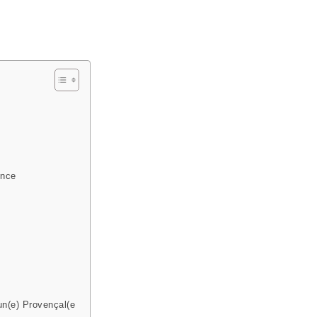
ence
un(e) Provençal(e