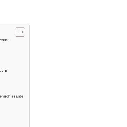
ovence
vrir
 enrichissante