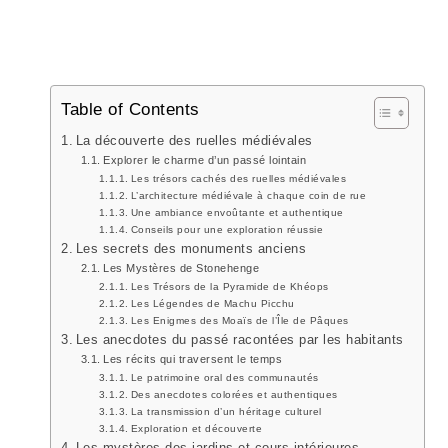
Table of Contents
La découverte des ruelles médiévales
Explorer le charme d’un passé lointain
Les trésors cachés des ruelles médiévales
L’architecture médiévale à chaque coin de rue
Une ambiance envoûtante et authentique
Conseils pour une exploration réussie
Les secrets des monuments anciens
Les Mystères de Stonehenge
Les Trésors de la Pyramide de Khéops
Les Légendes de Machu Picchu
Les Enigmes des Moaïs de l’Île de Pâques
Les anecdotes du passé racontées par les habitants
Les récits qui traversent le temps
Le patrimoine oral des communautés
Des anecdotes colorées et authentiques
La transmission d’un héritage culturel
Exploration et découverte