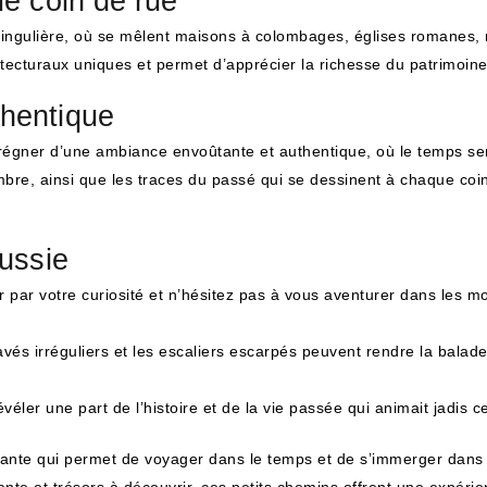
ue coin de rue
 singulière, où se mêlent maisons à colombages, églises romanes,
itecturaux uniques et permet d’apprécier la richesse du patrimoine
hentique
mprégner d’une ambiance envoûtante et authentique, où le temps 
ombre, ainsi que les traces du passé qui se dessinent à chaque coin
éussie
 par votre curiosité et n’hésitez pas à vous aventurer dans les mo
vés irréguliers et les escaliers escarpés peuvent rendre la balade
éler une part de l’histoire et de la vie passée qui animait jadis ce
nante qui permet de voyager dans le temps et de s’immerger dans 