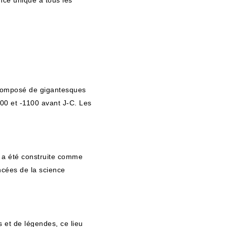
nce unique à tous les
. Composé de gigantesques
800 et -1100 avant J-C. Les
 a été construite comme
ncées de la science
 et de légendes, ce lieu