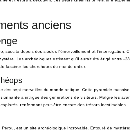
nte et trésors à découvrir, ces petits chemins offrent une expérie
ments anciens
enge
, suscite depuis des siècles l’émerveillement et l’interrogation
ystère. Les archéologues estiment qu’il aurait été érigé entre -2
t de fasciner les chercheurs du monde entier.
Khéops
ne des sept merveilles du monde antique. Cette pyramide massive
ionnante a intrigué des générations de visiteurs. Malgré les ava
explorés, renfermant peut-être encore des trésors inestimables.
Pérou, est un site archéologique incroyable. Entouré de mystères