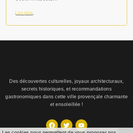
Lire plus
Des découvertes culturelles, joyaux architecturaux,
secrets historiques, et recommandations
gastronomiques dans cette ville provençale charmante
et ensoleillée !
F
T
Y
a
w
o
Les cookies nous permettent de vous proposer nos